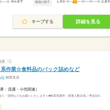
職場の様子
詳細を見る
キープする
任意
?
く系作業☆食料品のパック詰めなど
会社
秋田支店
界：流通・小売関連）
り・清掃などをお願いいたします☆■秋田営業所：部署人数10名／男女比4...