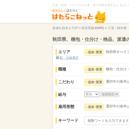
社員・派遣・パートのお仕事・求人情報を探すなら【はた
派遣社員求人TOP
>
秋田県
(8,434件) >
工場・軽作業
秋田県、梱包・仕分け・検品、派遣
エリア
秋田県すべて
追加･変更
駅・沿線選択
職種
梱包・仕分け
追加･変更
こだわり
選択中の条件
追加･変更
給与
雇用形態
選択中の条件
追加･変更
キーワード