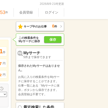
2026/8/9 21時更新
753
会員登録
ログイン
件
0
キープ中のお仕事
件
この検索条件を
保存
Myサーチに保存
1
件
Myサーチ
5件まで保存できます
7
円
保存されたMyサーチはありませ
ん。
円
2
お気に入りの検索条件をMyサー
チに保存することができます。
仕事一覧にある「Myサーチに保
存」ボタンから保存できます。
会員登録は不要です。
最近検索した条件