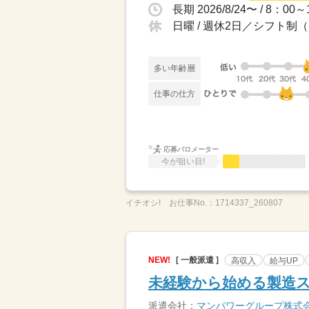
日曜 / 週休2日／シフト
多い年齢層
仕事の仕方
応募バロメーター
今が狙い目!
イチオシ!
お仕事No.：
1714337_260807
NEW!
[ 一般派遣 ]
高収入
給与UP
未経験から始める製造スタ
派遣会社：
マンパワーグループ株式