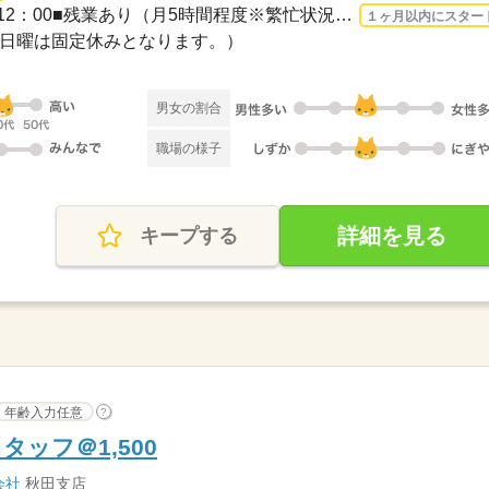
長期 2026/8/24〜 / 8：00～12：00■残業あり（月5時間程度※繁忙状況により発生します...
１ヶ月以内にスター
制（日曜は固定休みとなります。）
男女の割合
職場の様子
詳細を見る
キープする
年齢入力任意
?
ッフ＠1,500
会社
秋田支店