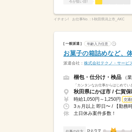
今が狙い目!
イチオシ!
お仕事No.：
t-秋田県潟上市_AKC
[ 一般派遣 ]
年齢入力任意
?
お菓子の箱詰めなど、
派遣会社：
株式会社テクノ・サービ
梱包・仕分け・検品
（業
「カンタンなお仕事からはじめていき
秋田県にかほ市 / 仁賀保
時給1,050円～1,250円
交通
土日休み案件多数！
仕事の仕方