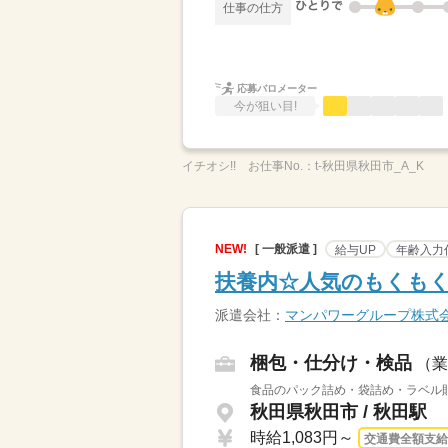
仕事の仕方
応募バロメーター
今が狙い目!
イチオシ!!
お仕事No.：
t-秋田県秋田市_A_K
NEW!
[ 一般派遣 ]
給与UP
年齢入力
扶養内☆人気のもくも
派遣会社：
マンパワーグループ株式
梱包・仕分け・検品
（業
食品のパック詰め・袋詰め・ラベル貼
秋田県秋田市 / 秋田駅
時給1,083円～
交通費全額支給