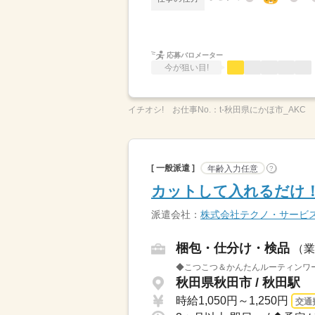
応募バロメーター
今が狙い目!
イチオシ!
お仕事No.：
t-秋田県にかほ市_AKC
[ 一般派遣 ]
年齢入力任意
?
カットして入れるだけ！
派遣会社：
株式会社テクノ・サービ
梱包・仕分け・検品
（業
◆こつこつ＆かんたんルーティンワー
秋田県秋田市 / 秋田駅
時給1,050円～1,250円
交通