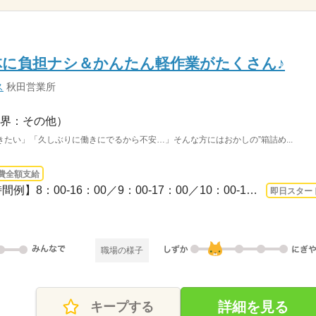
体に負担ナシ＆かんたん軽作業がたくさん♪
ス
秋田営業所
界：その他）
たい」「久しぶりに働きにでるから不安…」そんな方にはおかしの”箱詰め...
費全額支給
3ヵ月以上 即日〜 / 【勤務時間例】8：00-16：00／9：00-17：00／10：00-19：00／6：0...
即日スター
職場の様子
詳細を見る
キープする