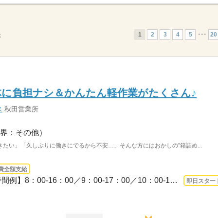
1
2
3
4
5
･･･
20
示
体に負担ナシ＆かんたん軽作業がたくさん♪
ス
秋田営業所
界：その他）
たい」「久しぶりに働きにでるから不安…」そんな方にはおかしの”箱詰め...
費全額支給
3ヵ月以上 即日〜 / 【勤務時間例】8：00-16：00／9：00-17：00／10：00-19：00／6：0...
即日スター