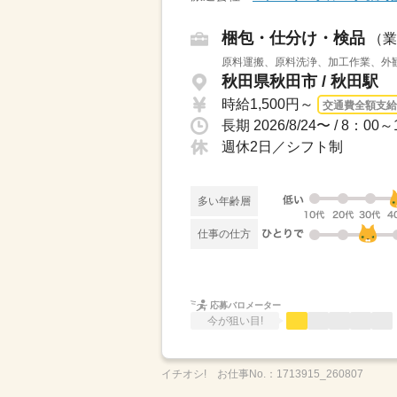
梱包・仕分け・検品
（業
原料運搬、原料洗浄、加工作業、外観
秋田県秋田市 / 秋田駅
時給1,500円～
交通費全額支給
週休2日／シフト制
多い年齢層
仕事の仕方
応募バロメーター
今が狙い目!
イチオシ!
お仕事No.：
1713915_260807