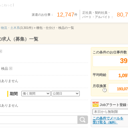
らこねっと】
正社員・契約社員・
12,747
80,
派遣のお仕事：
件
パート・アルバイト：
・物流・土木系
(3,301件) >
梱包・仕分け・検品の一覧
の求人（募集）一覧
この条件のお仕事件数
39
・検品
1,09
平均時給
はありません
月収換算
193,07
期間
Jobアラート登録
はありません
この条件でメールを
受け取る
（無料）