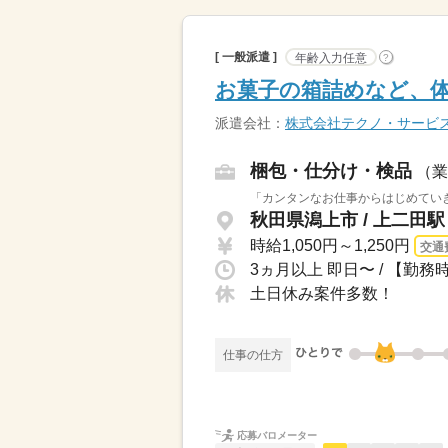
[ 一般派遣 ]
年齢入力任意
?
お菓子の箱詰めなど、
派遣会社：
株式会社テクノ・サービ
梱包・仕分け・検品
（業
「カンタンなお仕事からはじめていき
秋田県潟上市 / 上二田駅
時給1,050円～1,250円
交通
土日休み案件多数！
仕事の仕方
応募バロメーター