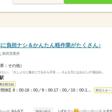
体に負担ナシ＆かんたん軽作業がたくさん♪
ス
秋田営業所
界：その他）
たい」「久しぶりに働きにでるから不安…」そんな方にはおかしの”箱詰め...
駅
費全額支給
3ヵ月以上 即日〜 / 【勤務時間例】8：00-16：00／9：00-17：00／10：00-19：00／6：0...
即日スター
職場の様子