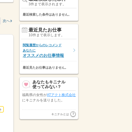
3件まで表示されます。
最近検索した条件はありません。
次へ
最近見たお仕事
10件まで表示します。
閲覧履歴からのレコメンド
あなたに
オススメのお仕事情報
最近見たお仕事はありません。
あなたもキニナル
使ってみない？
福島県の女性が
ATアクト株式会社
にキニナルを送りました。
ト
宮城県の男性が
トランスコスモス
キニナルとは
パートナーズ株式会社
にキニナル
を送りました。