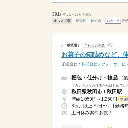
391
件中 / 1～20件を表示
表
オススメ順
新着順
時給順
[ 一般派遣 ]
年齢入力任意
?
お菓子の箱詰めなど、
派遣会社：
株式会社テクノ・サービ
梱包・仕分け・検品
（業
「カンタンなお仕事からはじめていき
秋田県秋田市 / 秋田駅
時給1,050円～1,250円
交通
土日休み案件多数！