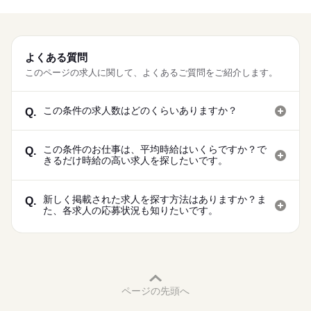
よくある質問
このページの求人に関して、よくあるご質問をご紹介します。
この条件の求人数はどのくらいありますか？
Q.
この条件のお仕事は、平均時給はいくらですか？で
Q.
きるだけ時給の高い求人を探したいです。
新しく掲載された求人を探す方法はありますか？ま
Q.
た、各求人の応募状況も知りたいです。
ページの先頭へ