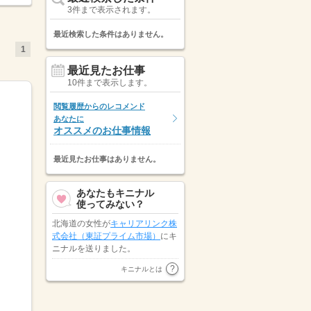
3件まで表示されます。
最近検索した条件はありません。
1
最近見たお仕事
10件まで表示します。
閲覧履歴からのレコメンド
あなたに
オススメのお仕事情報
最近見たお仕事はありません。
あなたもキニナル
使ってみない？
表示しています。
北海道の女性が
キャリアリンク株
式会社（東証プライム市場）
にキ
ニナルを送りました。
パーソルテンプスタッフカメイ株
キニナルとは
式会社
が宮城県の女性にキニナル
を送りました。