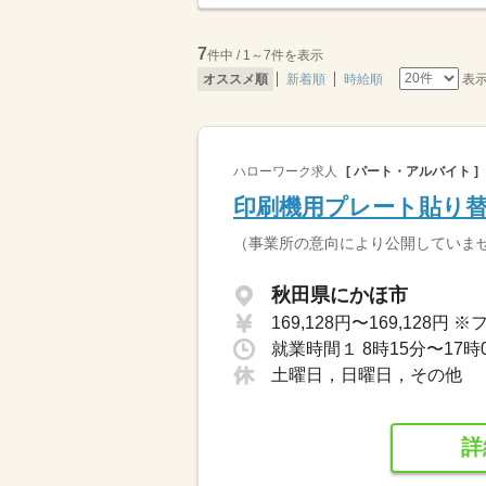
7
件中 / 1～7件を表示
表
オススメ順
新着順
時給順
ハローワーク求人
[ パート・アルバイト ]
印刷機用プレート貼り
（事業所の意向により公開していま
秋田県にかほ市
就業時間１ 8時15分〜17
土曜日，日曜日，その他
詳