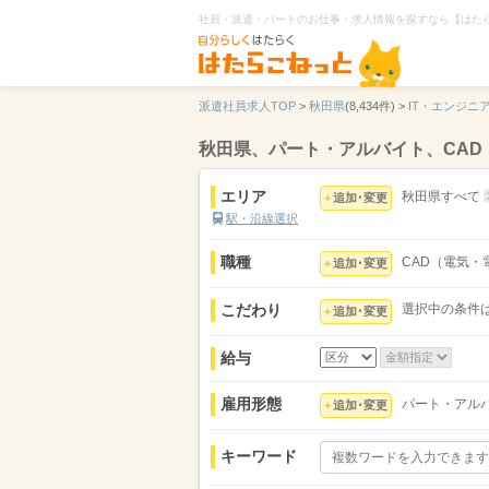
社員・派遣・パートのお仕事・求人情報を探すなら【はた
派遣社員求人TOP
>
秋田県
(8,434件) >
IT・エンジニ
秋田県、パート・アルバイト、CA
エリア
秋田県すべて
追加･変更
駅・沿線選択
職種
CAD（電気・
追加･変更
こだわり
選択中の条件
追加･変更
給与
雇用形態
パート・アル
追加･変更
キーワード