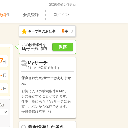
2026/8/8 2時更新
754
会員登録
ログイン
件
0
キープ中のお仕事
件
この検索条件を
保存
Myサーチに保存
7
件
Myサーチ
5件まで保存できます
-
円
保存されたMyサーチはありませ
ん。
円
-
お気に入りの検索条件をMyサー
チに保存することができます。
仕事一覧にある「Myサーチに保
存」ボタンから保存できます。
会員登録は不要です。
最近検索した条件