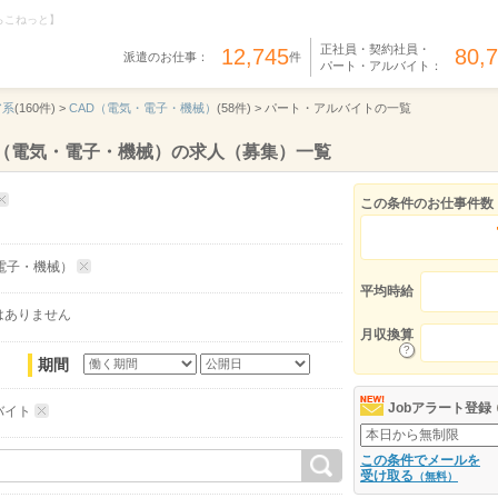
らこねっと】
正社員・契約社員・
12,745
80,
派遣のお仕事：
件
パート・アルバイト：
ア系
(160件) >
CAD（電気・電子・機械）
(58件) >
パート・アルバイトの一覧
D（電気・電子・機械）の求人（募集）一覧
この条件のお仕事件数
電子・機械）
平均時給
はありません
月収換算
期間
Jobアラート登録
バイト
この条件でメールを
受け取る
（無料）