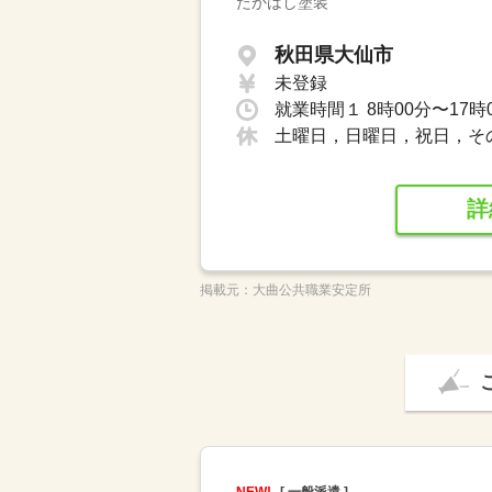
たかはし塗装
秋田県大仙市
未登録
就業時間１ 8時00分〜17時
土曜日，日曜日，祝日，そ
詳
掲載元：
大曲公共職業安定所