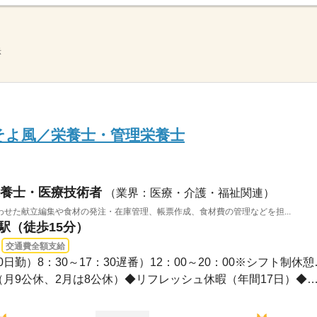
示
そよ風／栄養士・管理栄養士
養士・医療技術者
（業界：医療・介護・福祉関連）
せた献立編集や食材の発注・在庫管理、帳票作成、食材費の管理などを担...
巣駅（徒歩15分）
交通費全額支給
長期 / 早番）6：00～1
年間休日107日※シフト制（月9公休、2月は8公休）◆リフレッシュ休暇（年間17日）