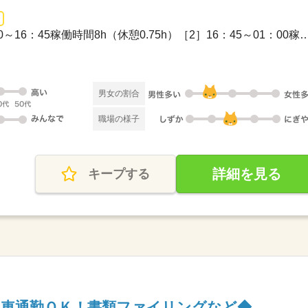
1ヵ月～3ヵ月 / ［1］08：00～16：45稼働時間8h（休憩0.75h）［2］1
）
男女の割合
職場の様子
詳細を見る
キープする
！車通勤ＯＫ！書類ファイリングなど◆