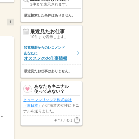
3件まで表示されます。
最近検索した条件はありません。
1
最近見たお仕事
10件まで表示します。
閲覧履歴からのレコメンド
あなたに
オススメのお仕事情報
最近見たお仕事はありません。
あなたもキニナル
使ってみない？
ヒューマンリソシア株式会社
（東日本）
が北海道の女性にキニ
ナルを送りました。
5：00日勤）8：30～17：30遅番）12：00～20：00※シフト制休憩時...
宮城県の女性が
パーソルテンプス
キニナルとは
◆有給...
タッフカメイ株式会社
にキニナル
を送りました。