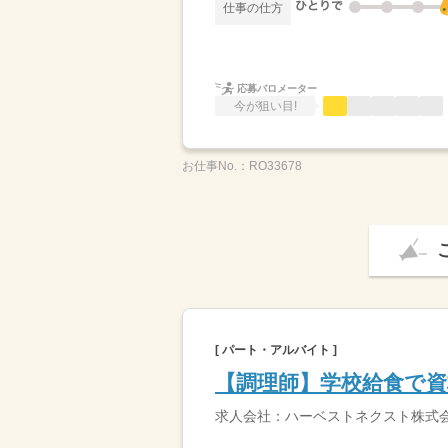
仕事の仕方
応募バロメーター
今が狙い目!
お仕事No.：
RO33678
[ パート・アルバイト ]
【調理師】学校給食で
求人会社：ハーベストネクスト株式会