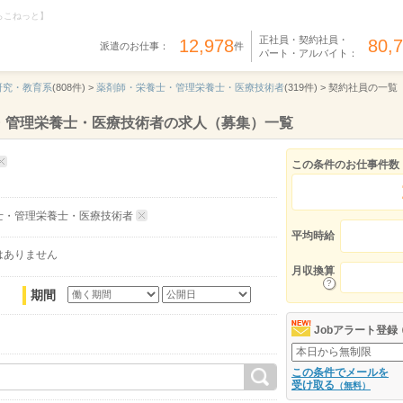
らこねっと】
正社員・契約社員・
12,978
80,
派遣のお仕事：
件
パート・アルバイト：
研究・教育系
(808件) >
薬剤師・栄養士・管理栄養士・医療技術者
(319件) >
契約社員の一覧
・管理栄養士・医療技術者の求人（募集）一覧
この条件のお仕事件数
士・管理栄養士・医療技術者
平均時給
はありません
月収換算
期間
Jobアラート登録
この条件でメールを
受け取る
（無料）