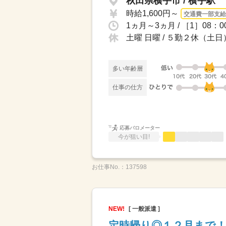
秋田県横手市 / 横手駅
時給1,600円～
交通費一部支給
土曜 日曜 / ５勤２休（土日
多い年齢層
仕事の仕方
応募バロメーター
今が狙い目!
お仕事No.：
137598
NEW!
[ 一般派遣 ]
定時帰り◎１２月まで