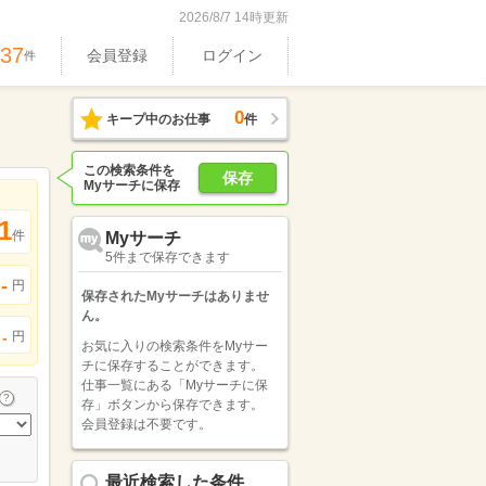
2026/8/7 14時更新
737
会員登録
ログイン
件
0
キープ中のお仕事
件
この検索条件を
保存
Myサーチに保存
1
件
Myサーチ
5件まで保存できます
-
円
保存されたMyサーチはありませ
ん。
円
-
お気に入りの検索条件をMyサー
チに保存することができます。
仕事一覧にある「Myサーチに保
存」ボタンから保存できます。
会員登録は不要です。
最近検索した条件