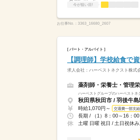
今が狙い目!
お仕事No.：
3363_16680_2607
[ パート・アルバイト ]
【調理師】学校給食で
求人会社：ハーベストネクスト株式会
薬剤師・栄養士・管理栄
ハーベストグループのハーベストネク
秋田県秋田市 / 羽後牛
時給1,070円～
交通費一部支給
長期 / （1）8：00～16：
土曜 日曜 祝日 / 土日祝