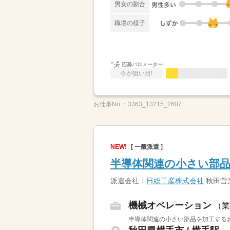
男女の割合
職場の様子
応募バロメーター
今が狙い目!
お仕事No.：
3363_13215_2607
NEW!
[ 一般派遣 ]
半導体関連の小さい部品
派遣会社：
日総工産株式会社
秋田営
機械オペレーション
（業
半導体関連の小さい部品を加工するお