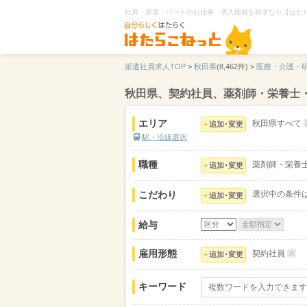
社員・派遣・パートのお仕事・求人情報を探すなら【はた
派遣社員求人TOP
>
秋田県
(8,462件) >
医療・介護・
秋田県、契約社員、薬剤師・栄養士
エリア
秋田県すべて
追加･変更
駅・沿線選択
職種
薬剤師・栄養
追加･変更
こだわり
選択中の条件
追加･変更
給与
雇用形態
契約社員
追加･変更
キーワード