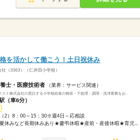
資格を活かして働こう！土日祝休み
社（3363）（仁井田小学校）
養士・医療技術者
（業界：サービス関連）
スト株式会社の受託する小学校給食の検収・下処理・調理・洗浄業務をお...
島駅（車6分）
00（2）8：00～15：30※週4日～応相談
休み夏休みなど長期休みあり★慶弔休暇★産前・産後休暇★育児...