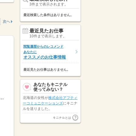
3件まで表示されます。
最近検索した条件はありません。
次へ
最近見たお仕事
10件まで表示します。
閲覧履歴からのレコメンド
あなたに
オススメのお仕事情報
最近見たお仕事はありません。
あなたもキニナル
使ってみない？
表示しています。
間制の単位 １ヶ月単位 又は 6時45分〜20時15分 就業時間に関する特記事項 ＊６：４５～２０：１５内シフト制
北海道の女性が
株式会社アフティ
ーコミュニケーションズ
にキニナ
ルを送りました。
北海道の女性が
トランスコスモス
キニナルとは
パートナーズ株式会社
にキニナル
を送りました。