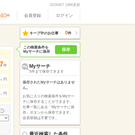
2026/8/7 18時更新
740
会員登録
ログイン
件
0
キープ中のお仕事
件
この検索条件を
保存
Myサーチに保存
7
件
Myサーチ
5件まで保存できます
-
円
保存されたMyサーチはありませ
ん。
円
-
お気に入りの検索条件をMyサー
チに保存することができます。
仕事一覧にある「Myサーチに保
存」ボタンから保存できます。
会員登録は不要です。
最近検索した条件