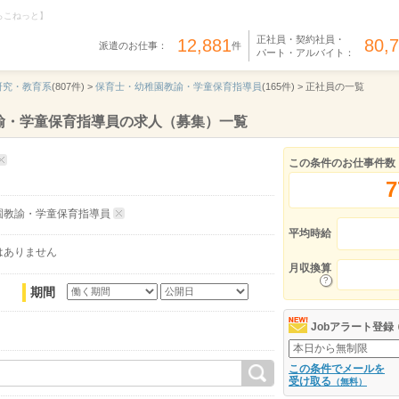
らこねっと】
正社員・契約社員・
12,881
80,
派遣のお仕事：
件
パート・アルバイト：
研究・教育系
(807件) >
保育士・幼稚園教諭・学童保育指導員
(165件) >
正社員の一覧
諭・学童保育指導員の求人（募集）一覧
この条件のお仕事件数
7
園教諭・学童保育指導員
平均時給
はありません
月収換算
期間
Jobアラート登録
この条件でメールを
受け取る
（無料）