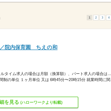
1
2
3
4
示
／院内保育園 ちえの和
195,800円〜240,200円 ※フルタイム求人の場合は月額（換算額）、パート求人の場合は時間額を
変形労働時間制 変形労働時
細を見る
(ハローワークより転載)