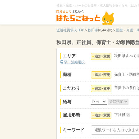
社員・派遣・パートのお仕事・求人情報を探すなら【はた
派遣社員求人TOP
>
秋田県
(8,445件) >
医療・介護・
秋田県、正社員、保育士・幼稚園教
エリア
秋田県すべて
追加･変更
駅・沿線選択
職種
保育士・幼稚
追加･変更
こだわり
選択中の条件
追加･変更
給与
雇用形態
正社員
追加･変更
キーワード