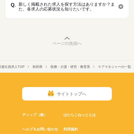
新しく掲載された求人を探す方法はありますか？ま
Q.
た、各求人の応募状況も知りたいです。
ページの先頭へ
派遣社員求人TOP
秋田県
医療・介護・研究・教育系
ケアマネジャーの一覧
サイトトップへ
ディップ（株）
はたらこねっととは
ヘルプ＆お問い合わせ
利用規約