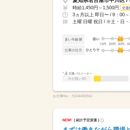
愛知県名古屋市中川区 /
時給1,450円～1,500円
交通
土曜 日曜 祝日 / ※土・
多い年齢層
仕事の仕方
応募バロメーター
今が狙い目!
お仕事No.：
5104400562
NEW!
[ 紹介予定派遣 ]
?
まずは働きながら職場と