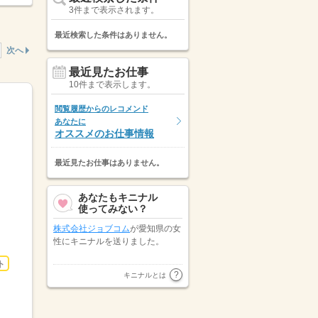
3件まで表示されます。
最近検索した条件はありません。
次へ
最近見たお仕事
10件まで表示します。
閲覧履歴からのレコメンド
あなたに
オススメのお仕事情報
最近見たお仕事はありません。
あなたもキニナル
使ってみない？
株式会社ジョブコム
が愛知県の女
性にキニナルを送りました。
ト
愛知県の女性が
株式会社リクルー
キニナルとは
トスタッフィング 東海ユニット
にキニナルを送りました。