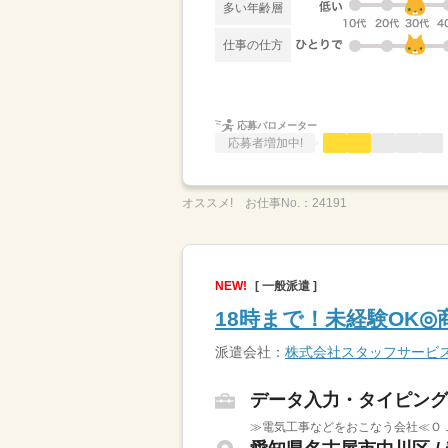
多い年齢層
仕事の仕方
応募バロメーター
応募者増加中!
オススメ!
お仕事No.：
24191
NEW!
[ 一般派遣 ]
18時まで！未経験OK
派遣会社：
株式会社スタッフサービ
データ入力・タイピング
≫電気工事などをおこなう会社≪Ｏ