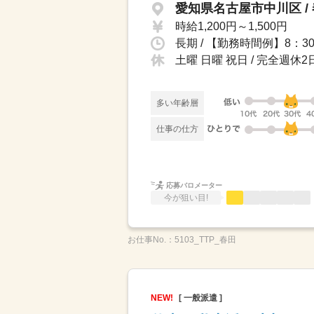
愛知県名古屋市中川区 /
時給1,200円～1,500円
土曜 日曜 祝日 / 完全週
多い年齢層
仕事の仕方
応募バロメーター
今が狙い目!
お仕事No.：
5103_TTP_春田
NEW!
[ 一般派遣 ]