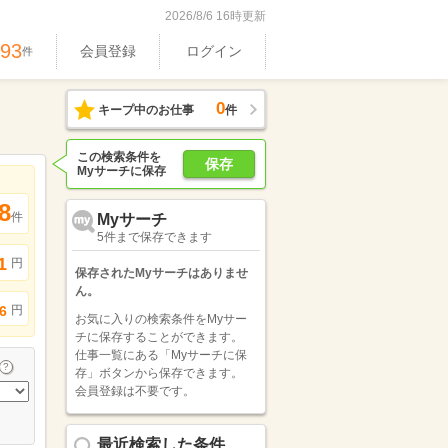
2026/8/6 16時更新
893
会員登録
ログイン
件
0
キープ中のお仕事
件
この検索条件を
保存
Myサーチに保存
8
件
Myサーチ
5件まで保存できます
1
円
保存されたMyサーチはありませ
ん。
円
6
お気に入りの検索条件をMyサー
チに保存することができます。
仕事一覧にある「Myサーチに保
存」ボタンから保存できます。
会員登録は不要です。
最近検索した条件