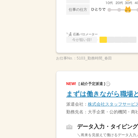
仕事の仕方
応募バロメーター
今が狙い目!
お仕事No.：
5103_勤務時間_春田
NEW!
[ 紹介予定派遣 ]
?
まずは働きながら職場と
派遣会社：
株式会社スタッフサービ
勤務先名：大手企業・公的機関・商社
データ入力・タイピング
＼将来を見据えて働けるデータ入力／