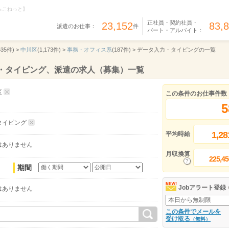
らこねっと】
正社員・契約社員・
23,152
83,
派遣のお仕事：
件
パート・アルバイト：
535件) >
中川区
(1,173件) >
事務・オフィス系
(187件) >
データ入力・タイピングの一覧
力・タイピング、派遣の求人（募集）一覧
区
この条件のお仕事件数
5
タイピング
1,28
平均時給
はありません
月収換算
225,45
期間
Jobアラート登録
はありません
この条件でメールを
受け取る
（無料）