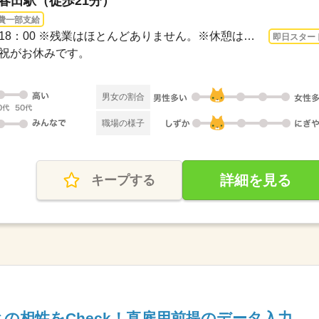
 春田駅（徒歩21分）
費一部支給
3ヵ月以上 即日〜 / 9：00～18：00 ※残業はほとんどありません。※休憩は６０分です。
即日スター
日・祝がお休みです。
男女の割合
職場の様子
詳細を見る
キープする
の相性をCheck！直雇用前提のデータ入力