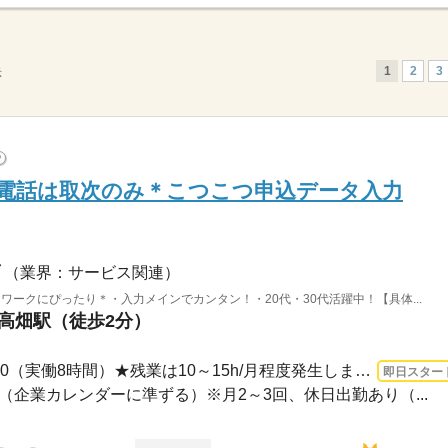
1
2
3
示
?
！電話は取次のみ＊こつこつ申込データ入力
（業界：サービス関連）
ワークにぴったり＊・入力メインでカンタン！・20代・30代活躍中！【具体...
 高畑駅（徒歩2分）
長期 即日〜 / 9：00～18：00（実働8時間）★残業は10～15h/月程度発生しますが「この...
即日スター
休み（企業カレンダーに準ずる）※月2～3回、休日出勤あり（...