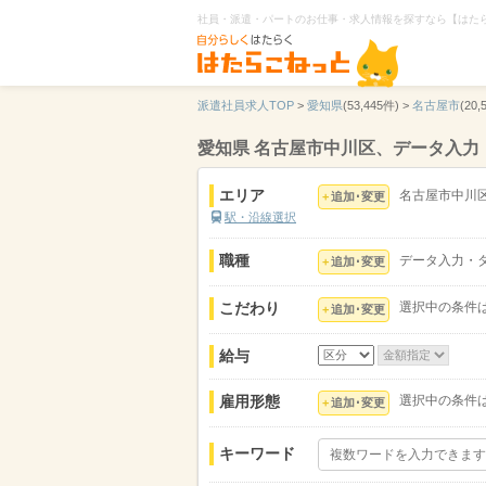
社員・派遣・パートのお仕事・求人情報を探すなら【はた
派遣社員求人TOP
>
愛知県
(53,445件) >
名古屋市
(20,
愛知県 名古屋市中川区、データ入
エリア
名古屋市中川
追加･変更
駅・沿線選択
職種
データ入力・
追加･変更
こだわり
選択中の条件
追加･変更
給与
雇用形態
選択中の条件
追加･変更
キーワード