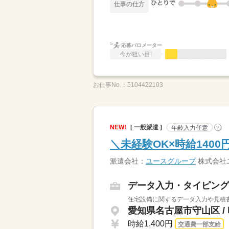
仕事の仕方
応募バロメーター
今が狙い目!
お仕事No.：
5104422103
NEW!
[ 一般派遣 ]
年齢入力任意
?
＼未経験OK×時給140
派遣会社：
ユースグループ
株式会社
データ入力・タイピング
住宅設備に関するデータ入力や見積書
愛知県名古屋市守山区 /
時給1,400円
交通費一部支給