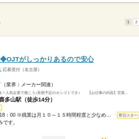
1
2
示
◆OJTがしっかりあるので安心
ス
応募受付（名古屋）
（業界：メーカー関連）
！人気企業で働こう♪長期予定のオシゴトです♪ 【お仕事の内容】営業...
 喜多山駅（徒歩14分）
3ヵ月以上 即日〜 / 9：00～18：00 ※残業は月１０～１５時間程度と少なめ。※休憩は６...
即日スター
休みです。