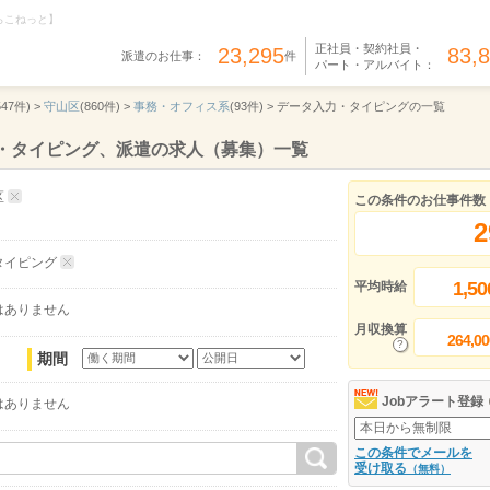
らこねっと】
正社員・契約社員・
23,295
83,
派遣のお仕事：
件
パート・アルバイト：
547件) >
守山区
(860件) >
事務・オフィス系
(93件) >
データ入力・タイピングの一覧
力・タイピング、派遣の求人（募集）一覧
区
この条件のお仕事件数
2
タイピング
1,50
平均時給
はありません
月収換算
264,00
期間
Jobアラート登録
はありません
この条件でメールを
受け取る
（無料）