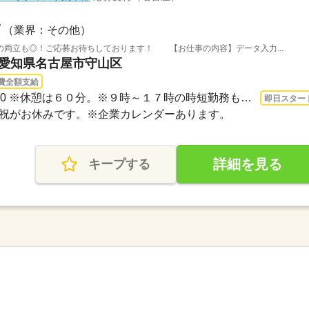
（業界：その他）
の両立も◎！ご応募お待ちしております！ 【お仕事の内容】データ入力...
 愛知県名古屋市守山区
費全額支給
長期 即日〜 / 9：00～18：00 ※休憩は６０分。※９時～１７時の時短勤務も相談可能です...
即日スター
・日・祝がお休みです。※企業カレンダーあります。
詳細を見る
キープする