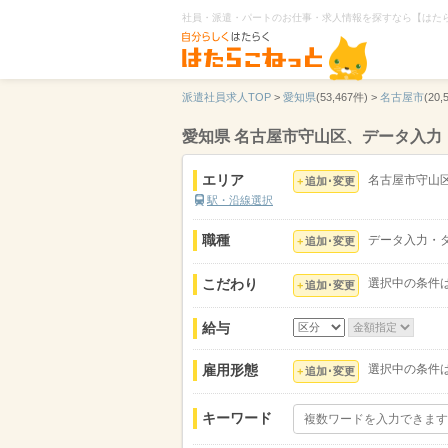
社員・派遣・パートのお仕事・求人情報を探すなら【はた
派遣社員求人TOP
>
愛知県
(53,467件) >
名古屋市
(20,
愛知県 名古屋市守山区、データ入
エリア
名古屋市守山
追加･変更
駅・沿線選択
職種
データ入力・
追加･変更
こだわり
選択中の条件
追加･変更
給与
雇用形態
選択中の条件
追加･変更
キーワード