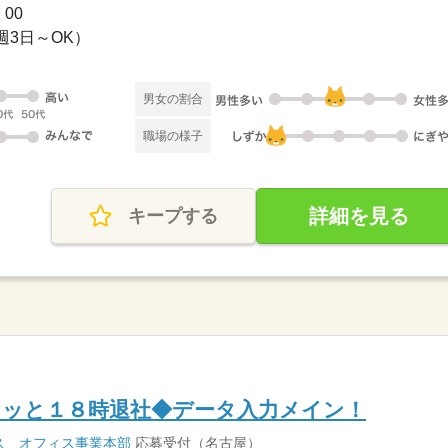
：00
週3日～OK）
男女の割合
職場の様子
詳細を見る
キープする
タッと１８時退社◆データ入力メイン！
ス オフィス事業本部
応募受付（名古屋）