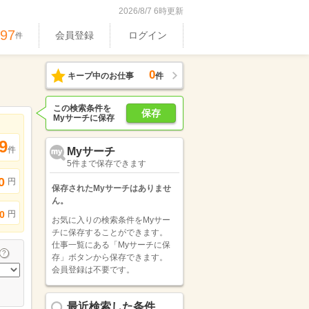
2026/8/7 6時更新
897
会員登録
ログイン
件
0
キープ中のお仕事
件
この検索条件を
保存
Myサーチに保存
9
件
Myサーチ
5件まで保存できます
0
円
保存されたMyサーチはありませ
ん。
円
0
お気に入りの検索条件をMyサー
チに保存することができます。
仕事一覧にある「Myサーチに保
存」ボタンから保存できます。
会員登録は不要です。
最近検索した条件