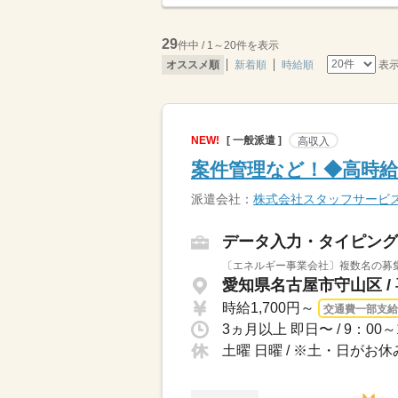
29
件中 / 1～20件を表示
表
オススメ順
新着順
時給順
NEW!
[ 一般派遣 ]
高収入
案件管理など！◆高時給
派遣会社：
株式会社スタッフサービ
データ入力・タイピング
〔エネルギー事業会社〕複数名の募集
愛知県名古屋市守山区 /
時給1,700円～
交通費一部支給
土曜 日曜 / ※土・日がお