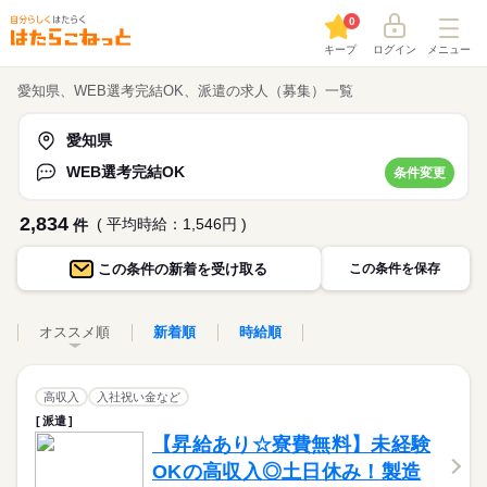
0
キープ
ログイン
メニュー
愛知県、WEB選考完結OK、派遣の求人（募集）一覧
愛知県
WEB選考完結OK
条件変更
2,834
( 平均時給：1,546円 )
件
この条件の
新着を受け取る
この条件を保存
オススメ順
新着順
時給順
高収入
入社祝い金など
派遣
【昇給あり☆寮費無料】未経験
OKの高収入◎土日休み！製造